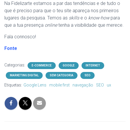
Na Fidelizarte estamos a par das tendências e de tudo o
que é preciso para que o teu site apareça nos primeiros
lugares da pesquisa. Temos as
skills
e o
know-how
para
que a tua presença
online
tenha a visibilidade que merece.
Fala connosco!
Fonte
Categorias:
E-COMMERCE
GOOGLE
INTERNET
MARKETING DIGITAL
SEM CATEGORIA
SEO
Etiquetas:
Google Lens
mobile first
navegação
SEO
ux