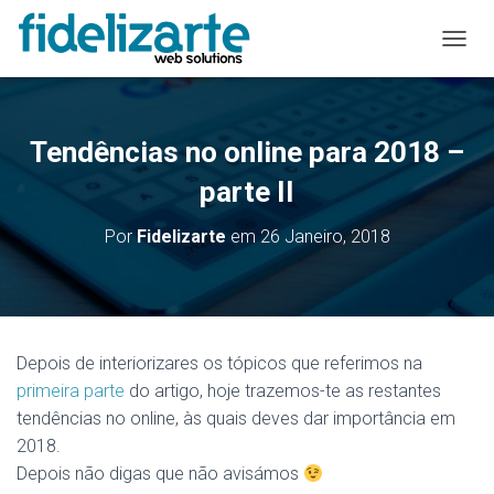
A
L
T
E
R
Tendências no online para 2018 –
N
A
parte II
R
A
Por
Fidelizarte
em
26 Janeiro, 2018
N
A
V
E
G
A
Depois de interiorizares os tópicos que referimos na
Ç
primeira parte
do artigo, hoje trazemos-te as restantes
Ã
O
tendências no online, às quais deves dar importância em
2018.
Depois não digas que não avisámos