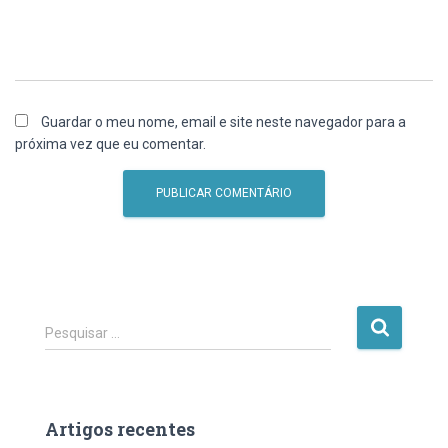
Guardar o meu nome, email e site neste navegador para a
próxima vez que eu comentar.
P
Pesquisar …
e
s
q
u
Artigos recentes
i