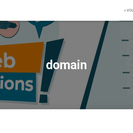
« VO
domain