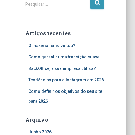
P
Pesquisar …
e
s
q
u
Artigos recentes
i
s
O maximalismo voltou?
a
r
Como garantir uma transição suave
p
o
BackOffice, a sua empresa utiliza?
r
Tendências para o Instagram em 2026
:
Como definir os objetivos do seu site
para 2026
Arquivo
Junho 2026