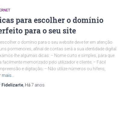
ERNET
icas para escolher o domínio
erfeito para o seu site
escolher o domínio para o seu website deve ter em atenção
uns pormenores, afinal de contas será a sua identidade digital.
xamos-lhe algumas dicas: – Nome curto e simples, para que
a facilmente memorizado pelo utilizador e cliente; – Fácil
preensão e digitação; – Não utilize números ou hífens,
r mais…
r
Fidelizarte
, Há
7 anos