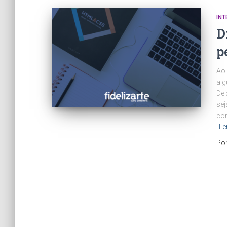
INT
D
p
Ao 
alg
Dei
sej
com
Le
Po