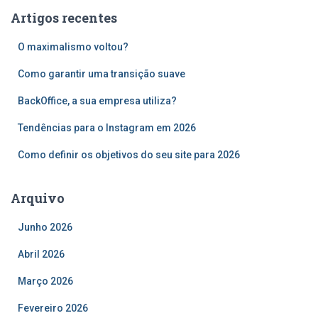
u
Artigos recentes
i
s
O maximalismo voltou?
a
r
Como garantir uma transição suave
p
o
BackOffice, a sua empresa utiliza?
r
Tendências para o Instagram em 2026
:
Como definir os objetivos do seu site para 2026
Arquivo
Junho 2026
Abril 2026
Março 2026
Fevereiro 2026