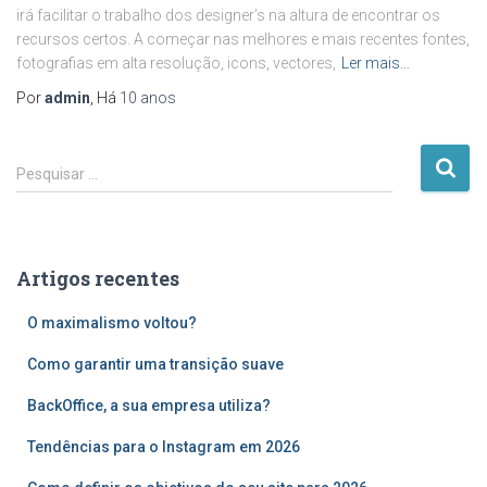
irá facilitar o trabalho dos designer’s na altura de encontrar os
recursos certos. A começar nas melhores e mais recentes fontes,
fotografias em alta resolução, icons, vectores,
Ler mais…
Por
admin
, Há
10 anos
P
Pesquisar …
e
s
q
u
Artigos recentes
i
s
O maximalismo voltou?
a
r
Como garantir uma transição suave
p
o
BackOffice, a sua empresa utiliza?
r
Tendências para o Instagram em 2026
: