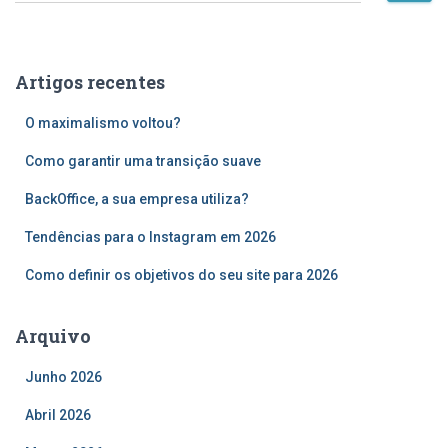
s
q
u
Artigos recentes
i
s
O maximalismo voltou?
a
r
Como garantir uma transição suave
p
o
BackOffice, a sua empresa utiliza?
r
Tendências para o Instagram em 2026
:
Como definir os objetivos do seu site para 2026
Arquivo
Junho 2026
Abril 2026