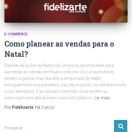
E-COMMERCE
Como planear as vendas para o
Natal?
Planear as ações de Natal são uma boa oportunidade para
aumentar as vendas em muitos setores. Os consumidores
tendem a gastar mais durante a temporada de Natal,
principalmente nos presentes, nas decorações, no entretenimento
e nos alimentos. E as vendas online têm uma tendência
particularmente alta durante o período natalício.
Ler mais…
Por
Fidelizarte
, Há
3 anos
P
Pesquisar …
e