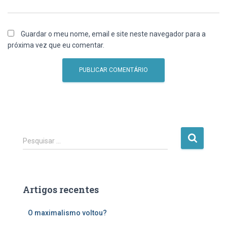
Guardar o meu nome, email e site neste navegador para a
próxima vez que eu comentar.
P
Pesquisar …
e
s
q
u
Artigos recentes
i
s
O maximalismo voltou?
a
r