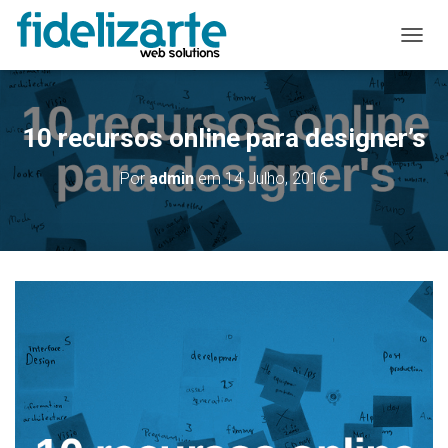
A
L
T
E
R
10 recursos online para designer’s
N
A
Por
admin
em
14 Julho, 2016
R
A
N
A
V
E
G
A
Ç
Ã
O