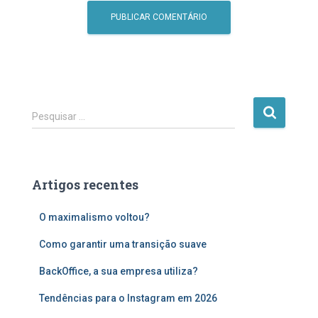
P
Pesquisar …
e
s
q
u
Artigos recentes
i
s
O maximalismo voltou?
a
r
Como garantir uma transição suave
p
o
BackOffice, a sua empresa utiliza?
r
:
Tendências para o Instagram em 2026