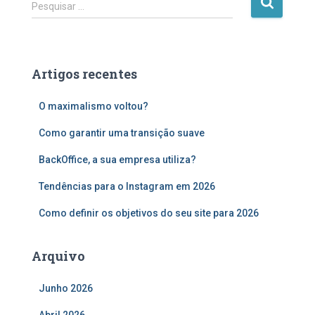
P
Pesquisar …
e
s
q
u
Artigos recentes
i
s
O maximalismo voltou?
a
r
Como garantir uma transição suave
p
o
BackOffice, a sua empresa utiliza?
r
:
Tendências para o Instagram em 2026
Como definir os objetivos do seu site para 2026
Arquivo
Junho 2026