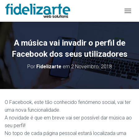
A
L
T
E
R
A música vai invadir o perfil de
N
A
Facebook dos seus utilizadores
R
A
Por
Fidelizarte
em
2 Novembro, 2018
N
A
V
E
G
A
O Facebook, este tão conhecido fenómeno social, vai ter
Ç
uma nova funcionalidade.
Ã
O
A novidade é que em breve vai ser possível dar música ao
seu perfil!
No topo de cada página pessoal estará localizada uma