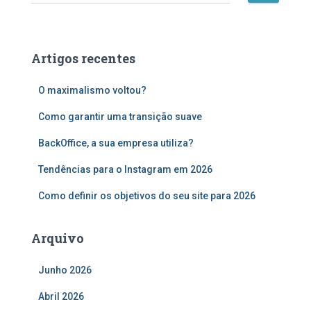
e
s
q
u
Artigos recentes
i
s
O maximalismo voltou?
a
r
Como garantir uma transição suave
p
o
BackOffice, a sua empresa utiliza?
r
:
Tendências para o Instagram em 2026
Como definir os objetivos do seu site para 2026
Arquivo
Junho 2026
Abril 2026