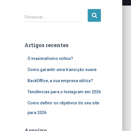
P
Pesquisar …
e
s
q
u
Artigos recentes
i
s
O maximalismo voltou?
a
r
Como garantir uma transição suave
p
o
BackOffice, a sua empresa utiliza?
r
:
Tendências para o Instagram em 2026
Como definir os objetivos do seu site
para 2026
Arquivo