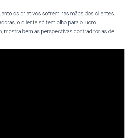
anto os criativos sofrem nas mãos dos clientes.
oras, o cliente só tem olho para o lucro.
n, mostra bem as perspectivas contraditórias de