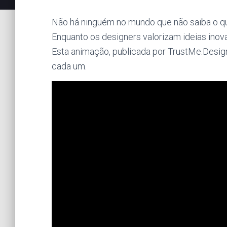
Não há ninguém no mundo que não saiba o qu
Enquanto os designers valorizam ideias inovad
Esta animação, publicada por TrustMe.Desig
cada um.