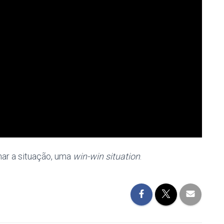
nar a situação, uma
win-win situation
.