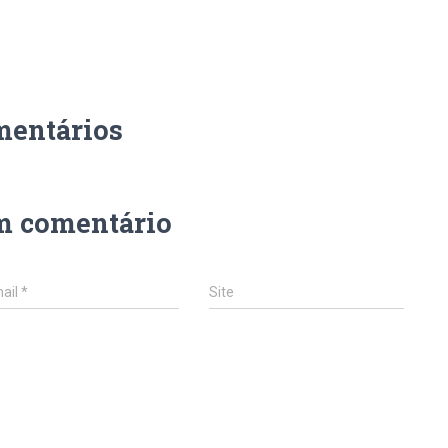
mentários
m comentário
ail
*
Site