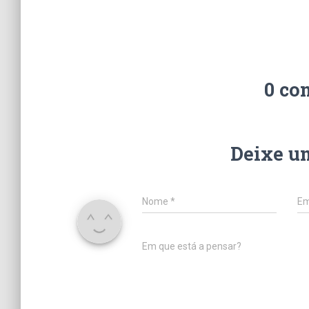
0 co
Deixe u
Nome
*
Em
Em que está a pensar?