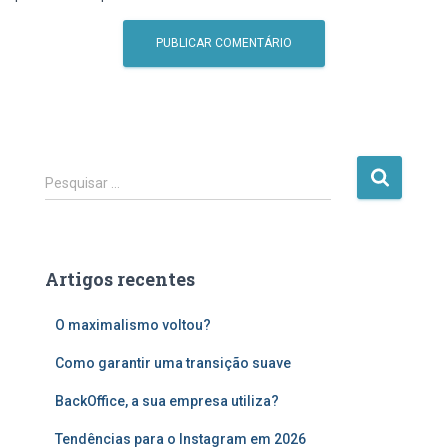
P
Pesquisar …
e
s
q
u
Artigos recentes
i
s
O maximalismo voltou?
a
r
Como garantir uma transição suave
p
o
BackOffice, a sua empresa utiliza?
r
:
Tendências para o Instagram em 2026