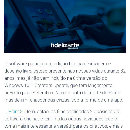
O software pioneiro em edição básica de imagem e
desenho livre, esteve presente nas nossas vidas durante 32
anos, mas já não vem incluído na última versão do
Windows 10 – Creators Update, que tem lançamento
previsto para Setembro. Não se trata da morte do Paint
mas de um renascer das cinzas, sob a forma de uma app.
O
Paint 3D
tem, então, as funcionalidades 2D básicas do
software original, e tem muitas outras novidades, que o
torna mais interessante e versátil para os criativos, e mais