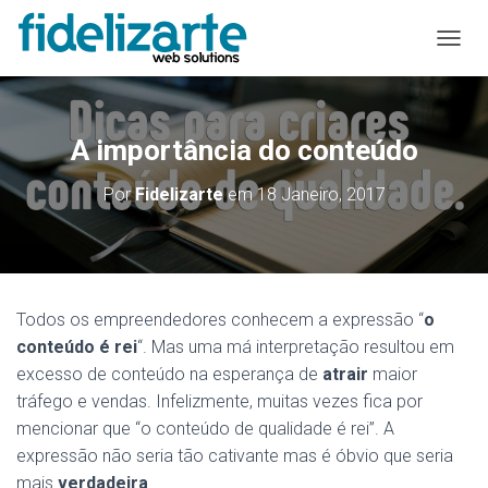
A
L
T
E
R
A importância do conteúdo
N
A
Por
Fidelizarte
em
18 Janeiro, 2017
R
A
N
A
V
E
Todos os empreendedores conhecem a expressão “
o
G
conteúdo é rei
“. Mas uma má interpretação resultou em
A
Ç
excesso de conteúdo na esperança de
atrair
maior
Ã
tráfego e vendas. Infelizmente, muitas vezes fica por
O
mencionar que “o conteúdo de qualidade é rei”. A
expressão não seria tão cativante mas é óbvio que seria
mais
verdadeira
.