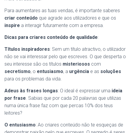
Para aumentares as tuas vendas, é importante saberes
criar conteúdo
que agrade aos utilizadores e que os
inspire
a interagir futuramente com a empresa.
Dicas para criares conteúdo de qualidade
:
Títulos inspiradores
: Sem um título atractivo, o utilizador
não se vai interessar pelo que escreves. O que desperta o
seu interesse são os títulos
misteriosos
com
secretismo
, o
entusiasmo
, a
urgência
e as
soluções
para os problemas da vida.
Adeus às frases longas
: O ideal é expressar uma
ideia
por frase
. Sabias que por cada 20 palavras que utilizas
numa única frase faz com que percas 10% dos teus
leitores?
O entusiasmo
: Ao criares conteúdo não te esqueças de
demonstrar paixão pelo que escreves. O segredo é seres