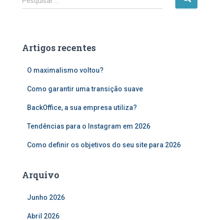
Pesquisar …
e
s
q
u
Artigos recentes
i
s
O maximalismo voltou?
a
r
Como garantir uma transição suave
p
o
BackOffice, a sua empresa utiliza?
r
:
Tendências para o Instagram em 2026
Como definir os objetivos do seu site para 2026
Arquivo
Junho 2026
Abril 2026