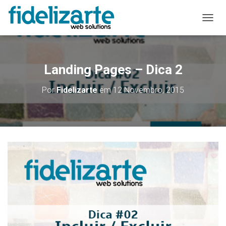
A
L
T
E
R
Landing Pages – Dica 2
N
A
Por
Fidelizarte
em
12 Novembro, 2015
R
A
N
A
V
E
G
A
Ç
Ã
O