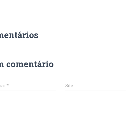
mentários
m comentário
ail
*
Site