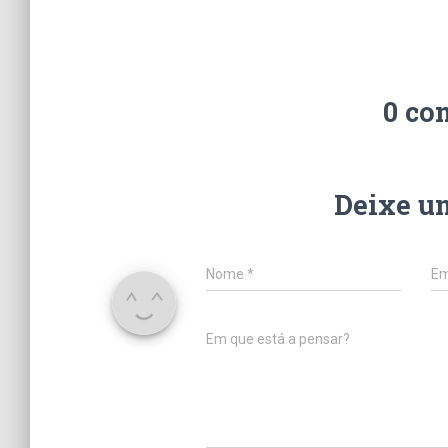
0 co
Deixe u
Nome
*
Em
Em que está a pensar?