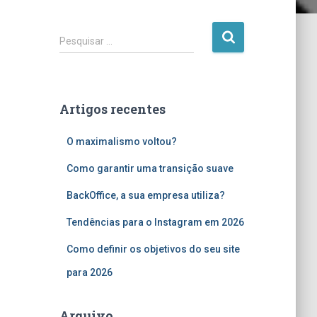
P
Pesquisar …
e
s
q
u
Artigos recentes
i
s
O maximalismo voltou?
a
r
Como garantir uma transição suave
p
o
BackOffice, a sua empresa utiliza?
r
:
Tendências para o Instagram em 2026
Como definir os objetivos do seu site
para 2026
Arquivo