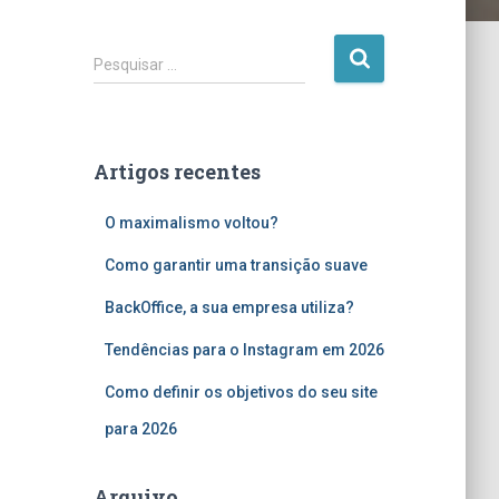
P
Pesquisar …
e
s
q
u
Artigos recentes
i
s
O maximalismo voltou?
a
r
Como garantir uma transição suave
p
o
BackOffice, a sua empresa utiliza?
r
:
Tendências para o Instagram em 2026
Como definir os objetivos do seu site
para 2026
Arquivo