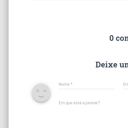
0 co
Deixe u
Nome
*
Em
Em que está a pensar?