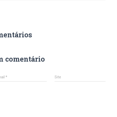
mentários
m comentário
ail
*
Site