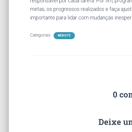
responsável por cada tarefa. Por fim, progr
metas, os progressos realizados e faça ajust
importante para lidar com mudanças inesper
Categorias:
WEBSITE
0 co
Deixe u