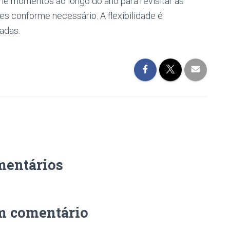
ame momentos ao longo do ano para revisitar as
es conforme necessário. A flexibilidade é
adas.
mentários
m comentário