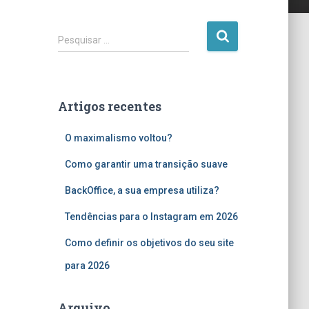
P
Pesquisar …
e
s
q
u
Artigos recentes
i
s
O maximalismo voltou?
a
r
Como garantir uma transição suave
p
o
BackOffice, a sua empresa utiliza?
r
:
Tendências para o Instagram em 2026
Como definir os objetivos do seu site
para 2026
Arquivo