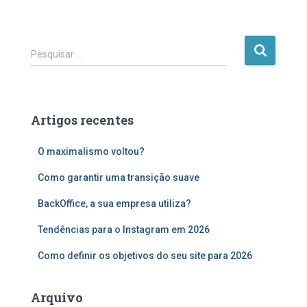
P
Pesquisar …
e
s
q
u
Artigos recentes
i
s
O maximalismo voltou?
a
r
Como garantir uma transição suave
p
o
BackOffice, a sua empresa utiliza?
r
:
Tendências para o Instagram em 2026
Como definir os objetivos do seu site para 2026
Arquivo