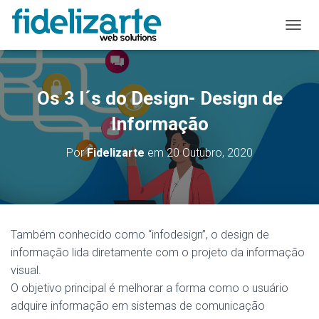
A
L
T
E
R
Os 3 I´s do Design- Design de
N
A
Informação
R
A
Por
Fidelizarte
em
20 Outubro, 2020
N
A
V
E
G
A
Também conhecido como “infodesign”, o design de
Ç
informação lida diretamente com o projeto da informação
Ã
O
visual.
O objetivo principal é melhorar a forma como o usuário
adquire informação em sistemas de comunicação