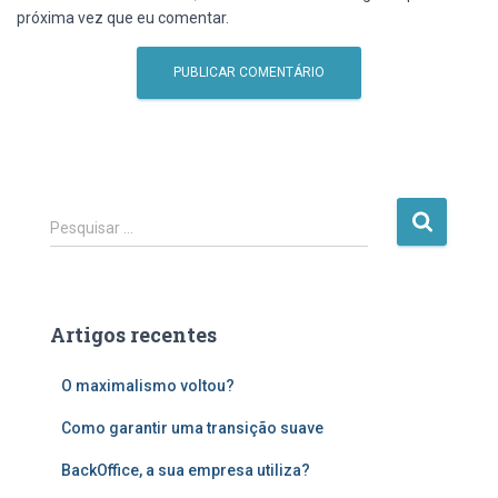
próxima vez que eu comentar.
P
Pesquisar …
e
s
q
u
Artigos recentes
i
s
O maximalismo voltou?
a
r
Como garantir uma transição suave
p
o
BackOffice, a sua empresa utiliza?
r