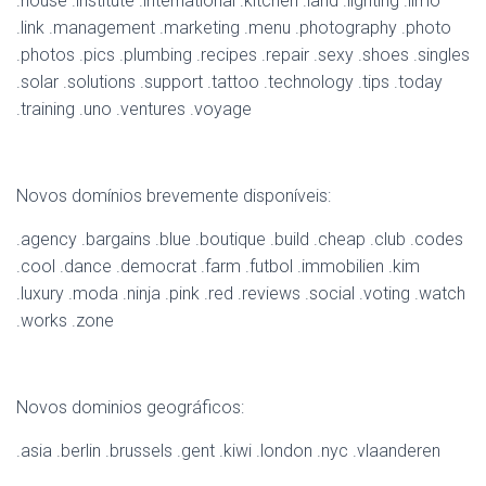
.house .institute .international .kitchen .land .lighting .limo
.link .management .marketing .menu .photography .photo
.photos .pics .plumbing .recipes .repair .sexy .shoes .singles
.solar .solutions .support .tattoo .technology .tips .today
.training .uno .ventures .voyage
Novos domínios brevemente disponíveis:
.agency .bargains .blue .boutique .build .cheap .club .codes
.cool .dance .democrat .farm .futbol .immobilien .kim
.luxury .moda .ninja .pink .red .reviews .social .voting .watch
.works .zone
Novos dominios geográficos:
.asia .berlin .brussels .gent .kiwi .london .nyc .vlaanderen