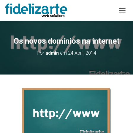
A
L
T
E
R
Os novos domínios na internet
N
A
Por
admin
em
24 Abril, 2014
R
A
N
A
V
E
G
A
Ç
Ã
O