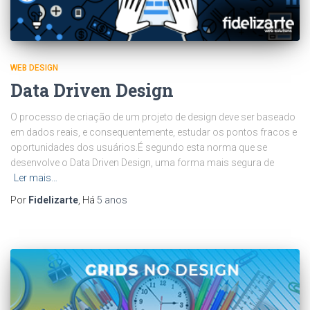
WEB DESIGN
Data Driven Design
O processo de criação de um projeto de design deve ser baseado
em dados reais, e consequentemente, estudar os pontos fracos e
oportunidades dos usuários.É segundo esta norma que se
desenvolve o Data Driven Design, uma forma mais segura de
Ler mais…
Por
Fidelizarte
, Há
5 anos