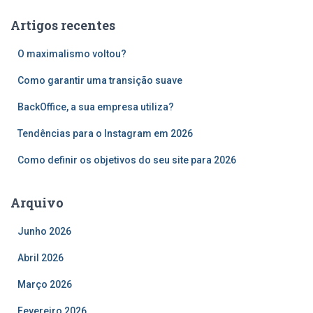
u
Artigos recentes
i
s
O maximalismo voltou?
a
r
Como garantir uma transição suave
p
o
BackOffice, a sua empresa utiliza?
r
Tendências para o Instagram em 2026
:
Como definir os objetivos do seu site para 2026
Arquivo
Junho 2026
Abril 2026
Março 2026
Fevereiro 2026