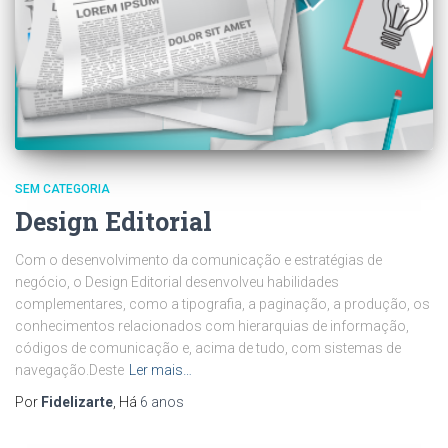
SEM CATEGORIA
Design Editorial
Com o desenvolvimento da comunicação e estratégias de
negócio, o Design Editorial desenvolveu habilidades
complementares, como a tipografia, a paginação, a produção, os
conhecimentos relacionados com hierarquias de informação,
códigos de comunicação e, acima de tudo, com sistemas de
navegação.Deste
Ler mais…
Por
Fidelizarte
, Há
6 anos