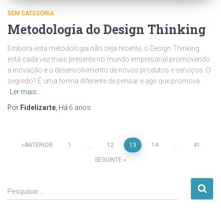
SEM CATEGORIA
Metodologia do Design Thinking
Embora esta metodologia não seja recente, o Design Thinking
está cada vez mais presente no mundo empresarial promovendo
a inovação e o desenvolvimento de novos produtos e serviços. O
segredo? É uma forma diferente de pensar e agir que promove
Ler mais…
Por
Fidelizarte
, Há
6 anos
Paginação
ANTERIOR
1
…
12
13
14
…
41
SEGUINTE
dos
P
conteúdos
Pesquisar …
e
s
q