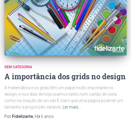
SEM CATEGORIA
A importância dos grids no design
A matemática e os grids têm um papel muito importante no
design, e nos dias de hoje usamos tanto num cartão de visita
como na criação de um site.É claro que uma página pode ter um
tamanho e proporção variável,
Ler mais…
Por
Fidelizarte
, Há
6 anos