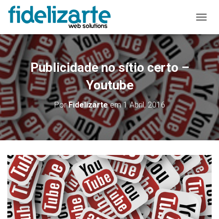
A
L
T
E
R
Publicidade no sítio certo –
N
A
Youtube
R
A
Por
Fidelizarte
em
1 Abril, 2016
N
A
V
E
G
A
Ç
Ã
O