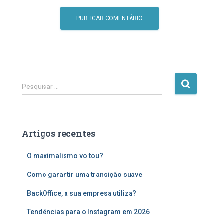
P
Pesquisar …
e
s
q
u
Artigos recentes
i
s
O maximalismo voltou?
a
r
Como garantir uma transição suave
p
o
BackOffice, a sua empresa utiliza?
r
:
Tendências para o Instagram em 2026