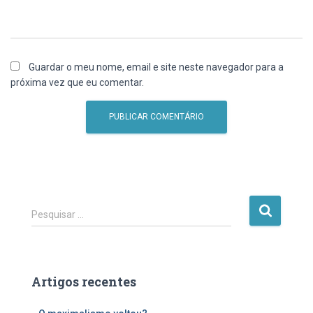
Guardar o meu nome, email e site neste navegador para a
próxima vez que eu comentar.
P
Pesquisar …
e
s
q
u
Artigos recentes
i
s