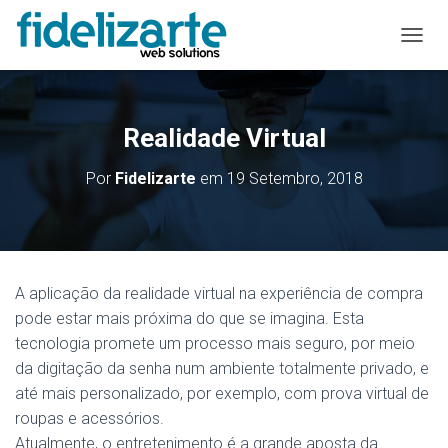
A
L
T
E
R
Realidade Virtual
N
A
Por
Fidelizarte
em
19 Setembro, 2018
R
A
N
A
V
E
A aplicação da realidade virtual na experiência de compra
G
pode estar mais próxima do que se imagina. Esta
A
Ç
tecnologia promete um processo mais seguro, por meio
Ã
da digitação da senha num ambiente totalmente privado, e
O
até mais personalizado, por exemplo, com prova virtual de
roupas e acessórios.
Atualmente, o entretenimento é a grande aposta da