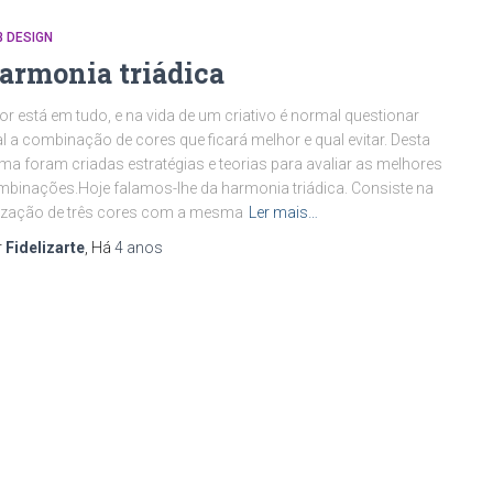
 DESIGN
armonia triádica
or está em tudo, e na vida de um criativo é normal questionar
l a combinação de cores que ficará melhor e qual evitar. Desta
ma foram criadas estratégias e teorias para avaliar as melhores
binações.Hoje falamos-lhe da harmonia triádica. Consiste na
lização de três cores com a mesma
Ler mais…
r
Fidelizarte
, Há
4 anos