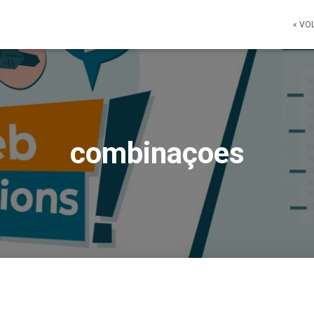
« VO
combinaçoes