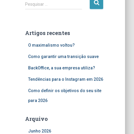
P
Pesquisar …
e
s
q
u
Artigos recentes
i
s
O maximalismo voltou?
a
r
Como garantir uma transição suave
p
o
BackOffice, a sua empresa utiliza?
r
Tendências para o Instagram em 2026
:
Como definir os objetivos do seu site
para 2026
Arquivo
Junho 2026