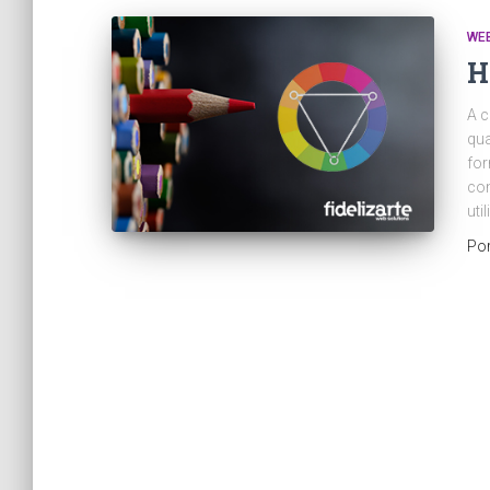
WEB
H
A c
qua
for
com
uti
Po