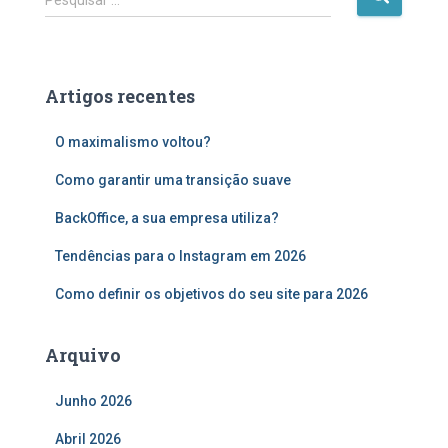
Pesquisar …
e
s
q
u
Artigos recentes
i
s
O maximalismo voltou?
a
r
Como garantir uma transição suave
p
o
BackOffice, a sua empresa utiliza?
r
:
Tendências para o Instagram em 2026
Como definir os objetivos do seu site para 2026
Arquivo
Junho 2026
Abril 2026