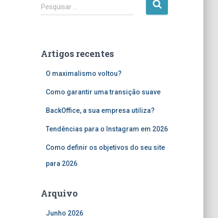
P
Pesquisar …
e
s
q
u
Artigos recentes
i
s
O maximalismo voltou?
a
r
Como garantir uma transição suave
p
o
BackOffice, a sua empresa utiliza?
r
Tendências para o Instagram em 2026
:
Como definir os objetivos do seu site
para 2026
Arquivo
Junho 2026