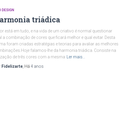
 DESIGN
armonia triádica
or está em tudo, e na vida de um criativo é normal questionar
l a combinação de cores que ficará melhor e qual evitar. Desta
ma foram criadas estratégias e teorias para avaliar as melhores
binações.Hoje falamos-lhe da harmonia triádica. Consiste na
lização de três cores com a mesma
Ler mais…
r
Fidelizarte
, Há
4 anos