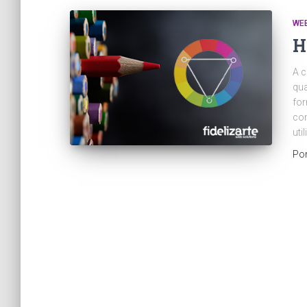
WEB
H
A c
qua
for
com
uti
Po