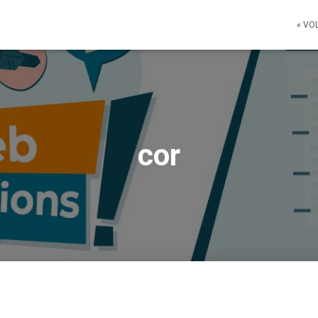
« VO
cor