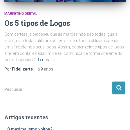
MARKETING DIGITAL
Os 5 tipos de Logos
Com certeza já percebeu que as marcas não são todas iguais.
Isto é, nem todas utilizam só texto e nem todas utilizam apenas
um símbolo nos seus logos. Assim, existem cinco tipos de logos
a ter em conta, e cada um deles, comunica de forma diferente do
outro: Logotipo O
Ler mais…
Por
Fidelizarte
, Há
9 anos
P
Pesquisar …
e
s
q
u
Artigos recentes
i
s
O maximalismo voltou?