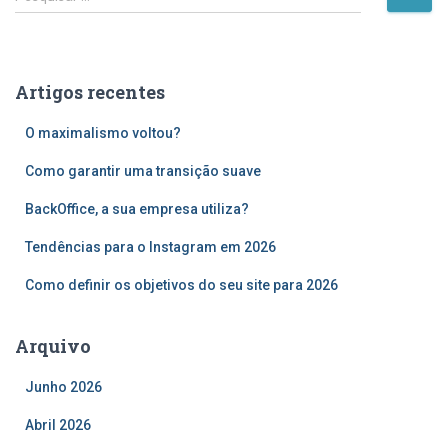
e
s
q
u
Artigos recentes
i
s
O maximalismo voltou?
a
r
Como garantir uma transição suave
p
o
BackOffice, a sua empresa utiliza?
r
Tendências para o Instagram em 2026
:
Como definir os objetivos do seu site para 2026
Arquivo
Junho 2026
Abril 2026