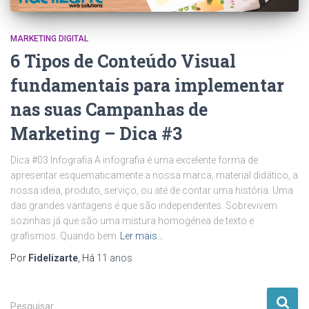
MARKETING DIGITAL
6 Tipos de Conteúdo Visual
fundamentais para implementar
nas suas Campanhas de
Marketing – Dica #3
Dica #03 Infografia A infografia é uma excelente forma de
apresentar esquematicamente a nossa marca, material didático, a
nossa ideia, produto, serviço, ou até de contar uma história. Uma
das grandes vantagens é que são independentes. Sobrevivem
sozinhas já que são uma mistura homogénea de texto e
grafismos. Quando bem
Ler mais…
Por
Fidelizarte
, Há
11 anos
P
Pesquisar …