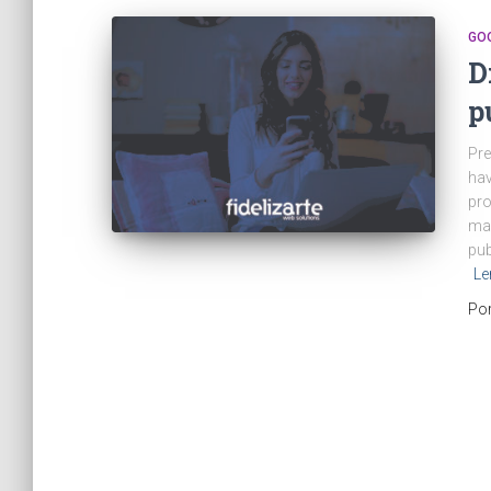
GO
D
p
Pre
hav
pro
mai
pub
Le
Po