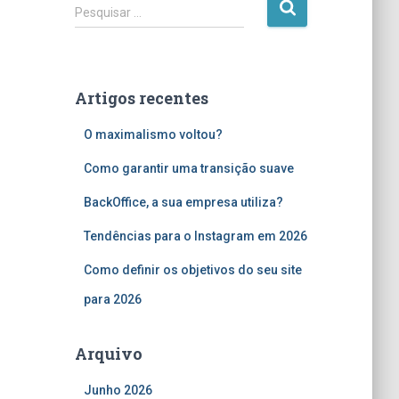
P
Pesquisar …
e
s
q
u
Artigos recentes
i
s
O maximalismo voltou?
a
r
Como garantir uma transição suave
p
o
BackOffice, a sua empresa utiliza?
r
Tendências para o Instagram em 2026
:
Como definir os objetivos do seu site
para 2026
Arquivo
Junho 2026