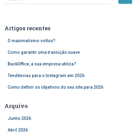
e
s
q
u
Artigos recentes
i
s
O maximalismo voltou?
a
r
Como garantir uma transição suave
p
o
BackOffice, a sua empresa utiliza?
r
Tendências para o Instagram em 2026
:
Como definir os objetivos do seu site para 2026
Arquivo
Junho 2026
Abril 2026