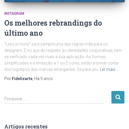
INSTAGRAM
Os melhores rebrandings do
último ano
“Less is more” será sempre uma das regras-mãe para os
designers. E no que diz respeito às identidades corporativas, tem-
se verificado cada vez mais a sua aplicação. As formas
simplificadas e a limitação a 1 ou 2 cores, estão a tomar conta
dos logotipos das marcas emergentes. Se para uns
Ler mais…
Por
Fidelizarte
, Há
9 anos
P
Pesquisar …
e
s
q
u
Artigos recentes
i