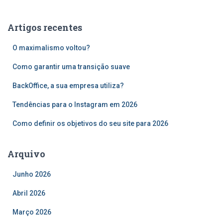
q
u
Artigos recentes
i
s
O maximalismo voltou?
a
r
Como garantir uma transição suave
p
o
BackOffice, a sua empresa utiliza?
r
Tendências para o Instagram em 2026
:
Como definir os objetivos do seu site para 2026
Arquivo
Junho 2026
Abril 2026
Março 2026