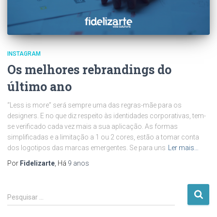
INSTAGRAM
Os melhores rebrandings do
último ano
“Less is more” será sempre uma das regras-mãe para os
designers. E no que diz respeito às identidades corporativas, tem-
se verificado cada vez mais a sua aplicação. As formas
simplificadas e a limitação a 1 ou 2 cores, estão a tomar conta
dos logotipos das marcas emergentes. Se para uns
Ler mais…
Por
Fidelizarte
, Há
9 anos
P
Pesquisar …
e
s