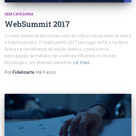
SEM CATEGORIA
WebSummit 2017
O maior evento de tecnologia está de volta a Lisboa entre os dias 6
e 9 de Novembro. O WebSummit 2017 tem lugar na FIL e na Altice
Arena e à semelhança da edição anterior, conta com a
participação de milhares de oradores influentes no mundo
tecnológico, em diversas palestras
Ler mais…
Por
Fidelizarte
, Há
9 anos