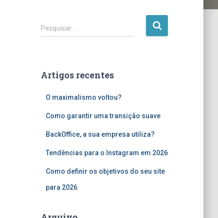
P
Pesquisar …
e
s
q
u
Artigos recentes
i
s
O maximalismo voltou?
a
r
Como garantir uma transição suave
p
o
BackOffice, a sua empresa utiliza?
r
:
Tendências para o Instagram em 2026
Como definir os objetivos do seu site
para 2026
Arquivo