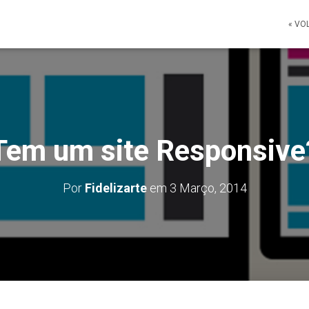
« VO
Tem um site Responsive
Por
Fidelizarte
em
3 Março, 2014