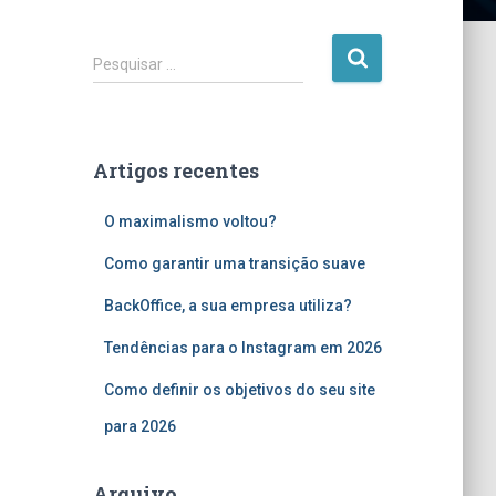
P
Pesquisar …
e
s
q
u
Artigos recentes
i
s
O maximalismo voltou?
a
r
Como garantir uma transição suave
p
o
BackOffice, a sua empresa utiliza?
r
:
Tendências para o Instagram em 2026
Como definir os objetivos do seu site
para 2026
Arquivo