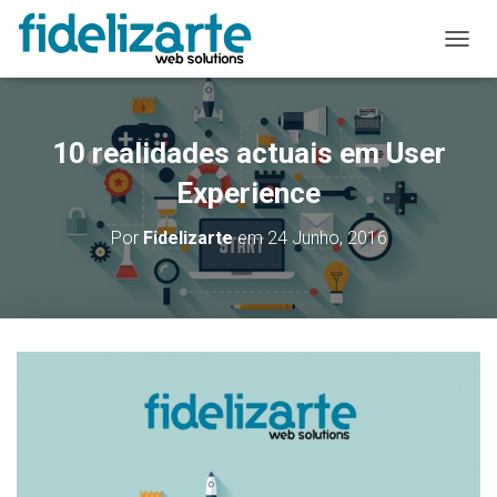
A
L
T
E
R
10 realidades actuais em User
N
A
Experience
R
A
Por
Fidelizarte
em
24 Junho, 2016
N
A
V
E
G
A
Ç
Ã
O