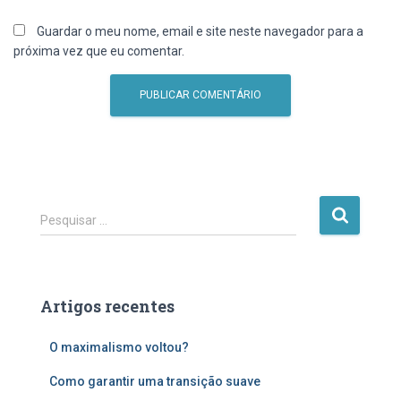
Guardar o meu nome, email e site neste navegador para a
próxima vez que eu comentar.
P
Pesquisar …
e
s
q
u
Artigos recentes
i
s
O maximalismo voltou?
a
r
Como garantir uma transição suave
p