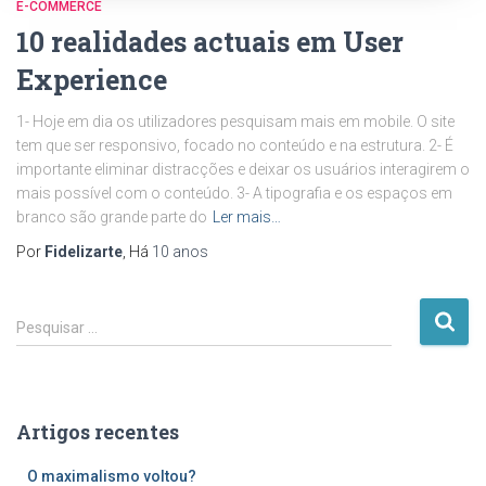
E-COMMERCE
10 realidades actuais em User
Experience
1- Hoje em dia os utilizadores pesquisam mais em mobile. O site
tem que ser responsivo, focado no conteúdo e na estrutura. 2- É
importante eliminar distracções e deixar os usuários interagirem o
mais possível com o conteúdo. 3- A tipografia e os espaços em
branco são grande parte do
Ler mais…
Por
Fidelizarte
, Há
10 anos
P
Pesquisar …
e
s
q
u
Artigos recentes
i
s
O maximalismo voltou?
a