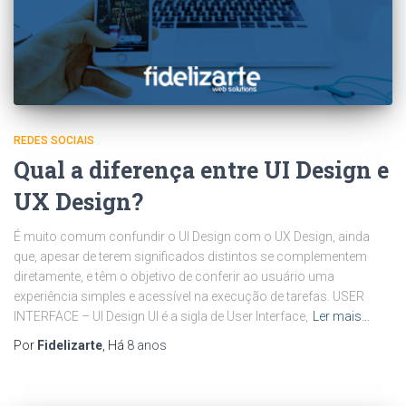
REDES SOCIAIS
Qual a diferença entre UI Design e
UX Design?
É muito comum confundir o UI Design com o UX Design, ainda
que, apesar de terem significados distintos se complementem
diretamente, e têm o objetivo de conferir ao usuário uma
experiência simples e acessível na execução de tarefas. USER
INTERFACE – UI Design UI é a sigla de User Interface,
Ler mais…
Por
Fidelizarte
, Há
8 anos