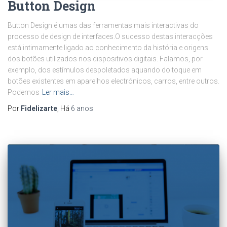
Button Design
Button Design é umas das ferramentas mais interactivas do
processo de design de interfaces.O sucesso destas interacções
está intimamente ligado ao conhecimento da história e origens
dos botões utilizados nos dispositivos digitais. Falamos, por
exemplo, dos estímulos despoletados aquando do toque em
botões existentes em aparelhos electrónicos, carros, entre outros.
Podemos
Ler mais…
Por
Fidelizarte
, Há
6 anos