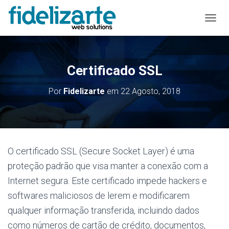
A
L
T
E
R
Certificado SSL
N
A
Por
Fidelizarte
em
22 Agosto, 2018
R
A
N
A
V
E
O certificado SSL (Secure Socket Layer) é uma
G
A
proteção padrão que visa manter a conexão com a
Ç
Internet segura. Este certificado impede hackers e
Ã
O
softwares maliciosos de lerem e modificarem
qualquer informação transferida, incluindo dados
como números de cartão de crédito, documentos,