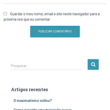
Guardar o meu nome, email e site neste navegador para a
próxima vez que eu comentar.
P
Pesquisar …
e
s
q
u
Artigos recentes
i
s
O maximalismo voltou?
a
r