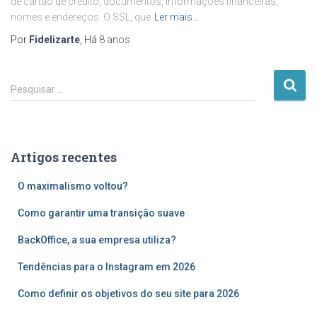
de cartão de crédito, documentos, informações financeiras,
nomes e endereços. O SSL, que
Ler mais…
Por
Fidelizarte
, Há
8 anos
P
Pesquisar …
e
s
q
u
Artigos recentes
i
s
O maximalismo voltou?
a
r
Como garantir uma transição suave
p
o
BackOffice, a sua empresa utiliza?
r
Tendências para o Instagram em 2026
:
Como definir os objetivos do seu site para 2026