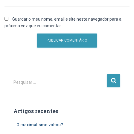
Guardar o meu nome, email e site neste navegador para a
próxima vez que eu comentar.
P
Pesquisar …
e
s
q
u
Artigos recentes
i
s
O maximalismo voltou?
a
r