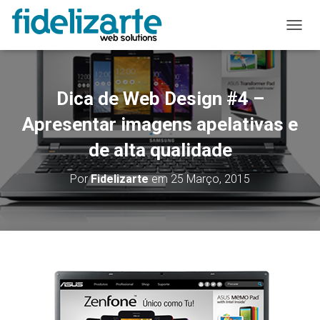
A
L
T
E
R
Dica de Web Design #4 –
N
A
Apresentar imagens apelativas e
R
de alta qualidade
A
N
A
Por
Fidelizarte
em
25 Março, 2015
V
E
G
A
Ç
Ã
O