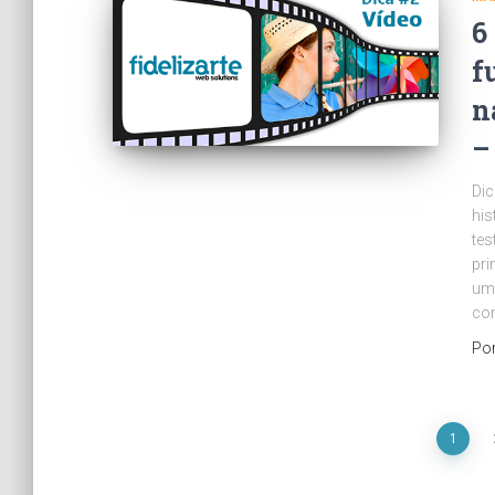
6
f
n
–
Dic
his
tes
pri
um 
co
Po
Paginação
1