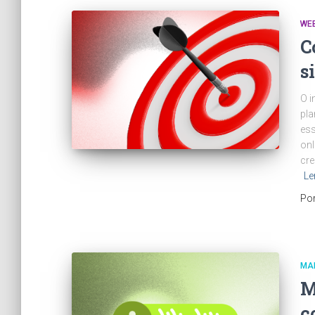
WEB
C
s
O i
pla
ess
onl
cre
Le
Po
MAR
M
c