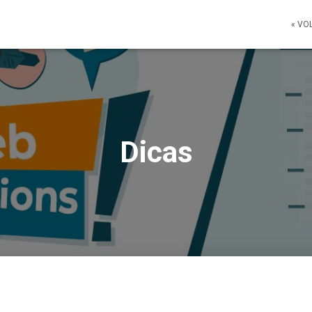
« VO
Dicas