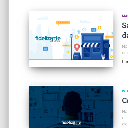
MAR
S
d
No 
que
Po
INT
C
No 
o t
dic