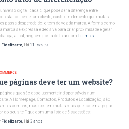
universo digital, cada clique pode ser a diferença entre
quistar ou perder um cliente, existe um elemento que muitas
es passa despercebido: o tom de voz da marca. A forma como
 marca se expressa é decisiva para criar proximidade e gerar
fiança, afinal, ninguém gosta de falar com
Ler mais…
r
Fidelizarte
, Há
11 meses
COMMERCE
ue páginas deve ter um website?
páginas que são absolutamente indispensáveis num
site. A Homeepage, Contactos, Produtos e Localização, são
s mais comuns, mas existem muitas mais que podem agregar
or ao seu site.Fique com uma lista de 5 sugestões:
r
Fidelizarte
, Há
3 anos