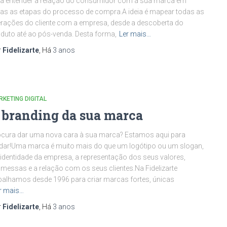
a entender a relação do consumidor com a sua marca em
as as etapas do processo de compra.A ideia é mapear todas as
erações do cliente com a empresa, desde a descoberta do
duto até ao pós-venda. Desta forma,
Ler mais…
r
Fidelizarte
, Há
3 anos
KETING DIGITAL
 branding da sua marca
cura dar uma nova cara à sua marca? Estamos aqui para
dar!Uma marca é muito mais do que um logótipo ou um slogan,
 identidade da empresa, a representação dos seus valores,
messas e a relação com os seus clientes.Na Fidelizarte
balhamos desde 1996 para criar marcas fortes, únicas
r mais…
r
Fidelizarte
, Há
3 anos