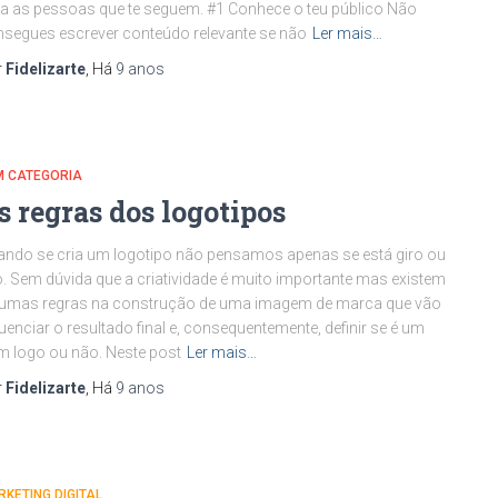
a as pessoas que te seguem. #1 Conhece o teu público Não
segues escrever conteúdo relevante se não
Ler mais…
r
Fidelizarte
, Há
9 anos
M CATEGORIA
s regras dos logotipos
ndo se cria um logotipo não pensamos apenas se está giro ou
o. Sem dúvida que a criatividade é muito importante mas existem
gumas regras na construção de uma imagem de marca que vão
luenciar o resultado final e, consequentemente, definir se é um
 logo ou não. Neste post
Ler mais…
r
Fidelizarte
, Há
9 anos
KETING DIGITAL