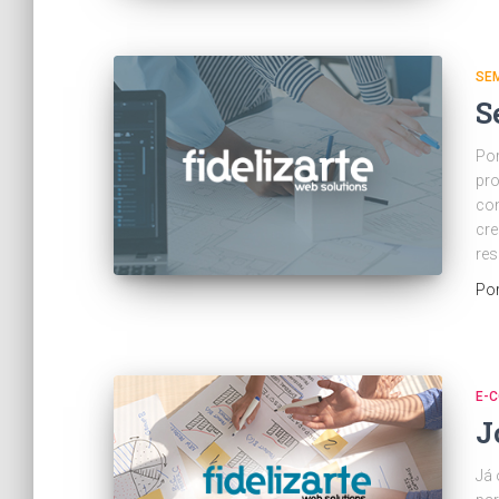
SE
S
Por
pro
con
cre
res
Po
E-
J
Já 