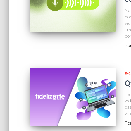
No 
con
vez
uma
con
Po
E-
Q
Há 
web
da
val
Po