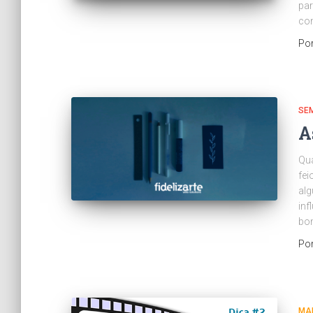
par
con
Po
SE
A
Qua
fei
al
inf
bom
Po
MAR