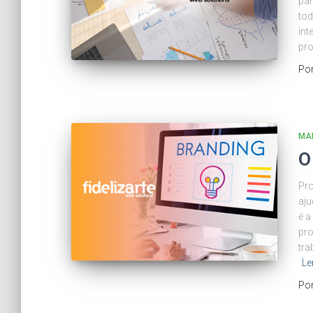
par
tod
int
pro
Po
MAR
O
Pro
aju
é a
pro
tra
Le
Po