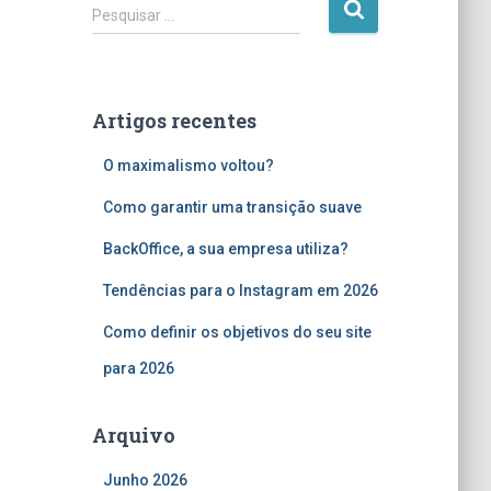
P
Pesquisar …
e
s
q
u
Artigos recentes
i
s
O maximalismo voltou?
a
r
Como garantir uma transição suave
p
o
BackOffice, a sua empresa utiliza?
r
Tendências para o Instagram em 2026
:
Como definir os objetivos do seu site
para 2026
Arquivo
Junho 2026