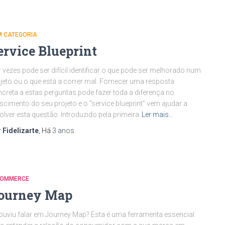
M CATEGORIA
ervice Blueprint
 vezes pode ser difícil identificar o que pode ser melhorado num
jeto ou o que está a correr mal. Fornecer uma resposta
creta a estas perguntas pode fazer toda a diferença no
scimento do seu projeto e o “service blueprint” vem ajudar a
olver esta questão. Introduzido pela primeira
Ler mais…
r
Fidelizarte
, Há
3 anos
COMMERCE
ourney Map
ouviu falar em Journey Map? Esta é uma ferramenta essencial