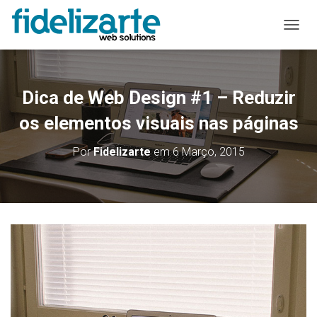
A
L
T
E
R
Dica de Web Design #1 – Reduzir
N
A
os elementos visuais nas páginas
R
A
Por
Fidelizarte
em
6 Março, 2015
N
A
V
E
G
A
Ç
Ã
O