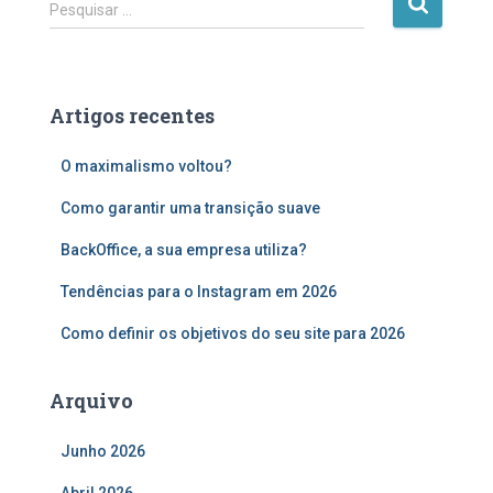
P
Pesquisar …
e
s
q
u
Artigos recentes
i
s
O maximalismo voltou?
a
r
Como garantir uma transição suave
p
o
BackOffice, a sua empresa utiliza?
r
:
Tendências para o Instagram em 2026
Como definir os objetivos do seu site para 2026
Arquivo
Junho 2026