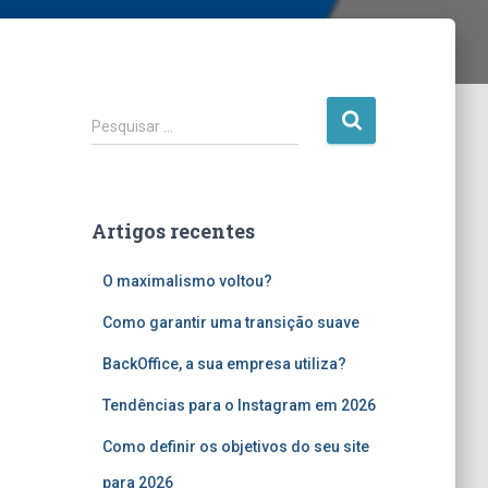
P
Pesquisar …
e
s
q
u
Artigos recentes
i
s
O maximalismo voltou?
a
r
Como garantir uma transição suave
p
o
BackOffice, a sua empresa utiliza?
r
:
Tendências para o Instagram em 2026
Como definir os objetivos do seu site
para 2026