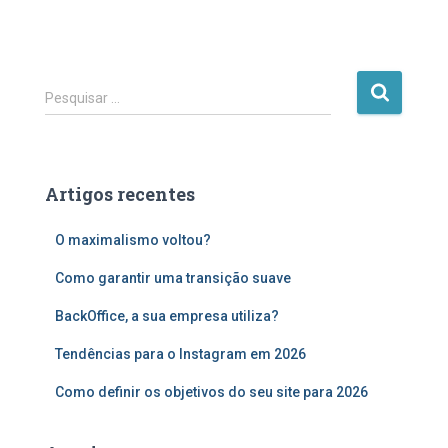
P
Pesquisar …
e
s
q
u
Artigos recentes
i
s
O maximalismo voltou?
a
r
Como garantir uma transição suave
p
o
BackOffice, a sua empresa utiliza?
r
:
Tendências para o Instagram em 2026
Como definir os objetivos do seu site para 2026