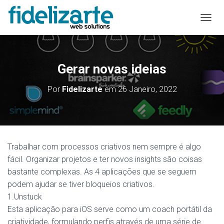
A
L
T
E
R
Gerar novas ideias
N
A
Por
Fidelizarte
em
26 Janeiro, 2022
R
A
N
A
V
E
Trabalhar com processos criativos nem sempre é algo
G
fácil. Organizar projetos e ter novos insights são coisas
A
Ç
bastante complexas. As 4 aplicações que se seguem
Ã
podem ajudar se tiver bloqueios criativos.
O
1.Unstuck
Esta aplicação para iOS serve como um coach portátil da
criatividade, formulando perfis através de uma série de