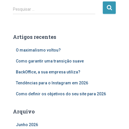
P
Pesquisar …
e
s
q
u
Artigos recentes
i
s
O maximalismo voltou?
a
r
Como garantir uma transição suave
p
o
BackOffice, a sua empresa utiliza?
r
:
Tendências para o Instagram em 2026
Como definir os objetivos do seu site para 2026
Arquivo
Junho 2026