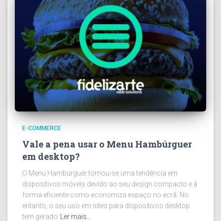
E-COMMERCE
Vale a pena usar o Menu Hambúrguer
em desktop?
O Menu Hambúrguer tornou-se uma tendência em
dispositivos móveis devido ao seu design compacto e à
forma eficiente como economiza espaço no ecrã. No
entanto, o seu uso em sites para dispositivos desktop
tem gerado
Ler mais…