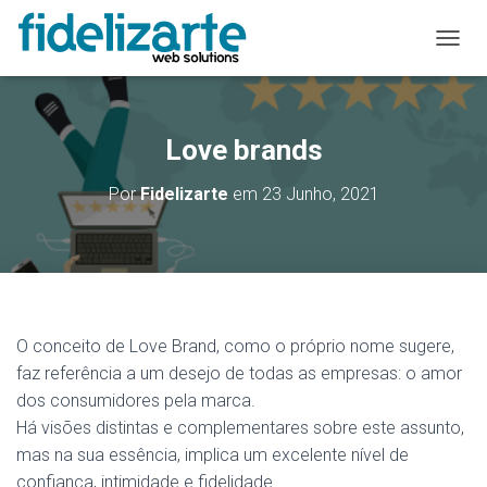
A
L
T
E
R
Love brands
N
A
Por
Fidelizarte
em
23 Junho, 2021
R
A
N
A
V
E
G
O conceito de Love Brand, como o próprio nome sugere,
A
Ç
faz referência a um desejo de todas as empresas: o amor
Ã
dos consumidores pela marca.
O
Há visões distintas e complementares sobre este assunto,
mas na sua essência, implica um excelente nível de
confiança, intimidade e fidelidade.