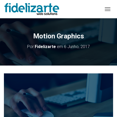
A
L
T
E
R
Motion Graphics
N
A
Por
Fidelizarte
em
6 Junho, 2017
R
A
N
A
V
E
G
A
Ç
Ã
O