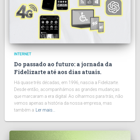
INTERNET
Do passado ao futuro: a jornada da
Fidelizarte até aos dias atuais.
Há quase três décadas, em 1996, nascia a Fidelizarte.
Desde então, acompanhámos as grandes mudanças
que marcaram a era digital. Ao olharmos para trás, não
vemos apenas a história da nossa empresa, mas
também a
Ler mais…