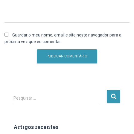
Guardar o meu nome, email e site neste navegador para a
próxima vez que eu comentar.
P
Pesquisar …
e
s
q
u
Artigos recentes
i