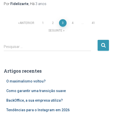
Por
Fidelizarte
, Há
3 anos
Paginação
ANTERIOR
1
2
3
4
…
41
SEGUINTE
dos
P
conteúdos
Pesquisar …
e
s
q
u
Artigos recentes
i
s
O maximalismo voltou?
a
r
Como garantir uma transição suave
p
o
BackOffice, a sua empresa utiliza?
r
Tendências para o Instagram em 2026
: