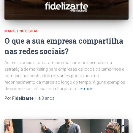
MARKETING DIGITAL
O que a sua empresa compartilha
nas redes sociais?
As redes sociais tornaram-se uma parte indispensável da
estratégia de marketing para empresas de todos os tamanhos e
compartilhar conteúdos relevantes pode ajudar no
reconhecimento da marca ao longo do tempo. Alguns exemplos
de como essa prática contribui para o
Ler mais…
Por
Fidelizarte
, Há
3 anos