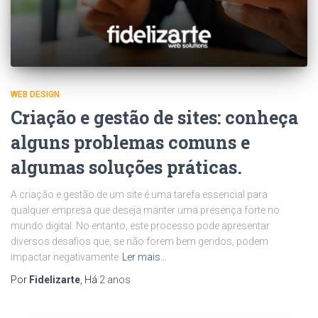
WEB DESIGN
Criação e gestão de sites: conheça
alguns problemas comuns e
algumas soluções práticas.
A criação e gestão de um site é uma tarefa essencial para
qualquer empresa que deseja manter uma presença forte no
mundo digital. No entanto, este processo pode apresentar
diversos desafios que, se não forem bem geridos, podem
impactar negativamente
Ler mais…
Por
Fidelizarte
, Há
2 anos