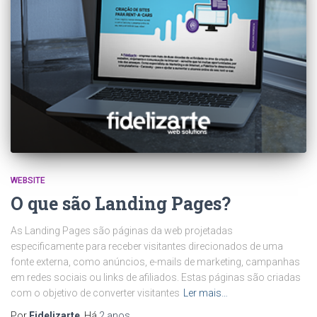
WEBSITE
O que são Landing Pages?
As Landing Pages são páginas da web projetadas
especificamente para receber visitantes direcionados de uma
fonte externa, como anúncios, e-mails de marketing, campanhas
em redes sociais ou links de afiliados. Estas páginas são criadas
com o objetivo de converter visitantes
Ler mais…
Por
Fidelizarte
, Há
2 anos