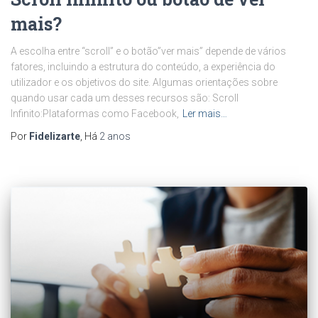
mais?
A escolha entre “scroll” e o botão”ver mais” depende de vários
fatores, incluindo a estrutura do conteúdo, a experiência do
utilizador e os objetivos do site. Algumas orientações sobre
quando usar cada um desses recursos são: Scroll
Infinito:Plataformas como Facebook,
Ler mais…
Por
Fidelizarte
, Há
2 anos