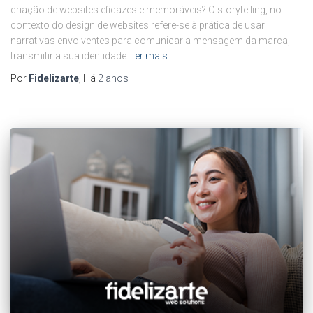
criação de websites eficazes e memoráveis? O storytelling, no
contexto do design de websites refere-se à prática de usar
narrativas envolventes para comunicar a mensagem da marca,
transmitir a sua identidade
Ler mais…
Por
Fidelizarte
, Há
2 anos