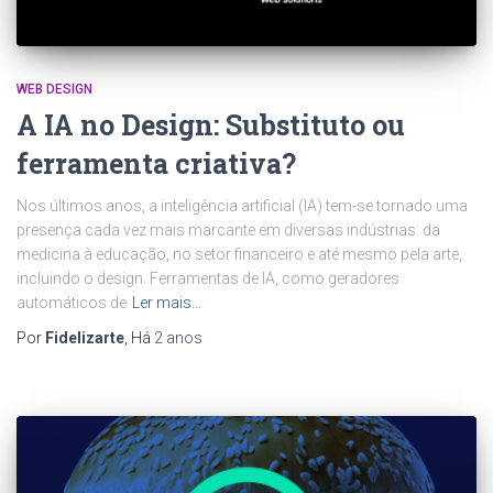
WEB DESIGN
A IA no Design: Substituto ou
ferramenta criativa?
Nos últimos anos, a inteligência artificial (IA) tem-se tornado uma
presença cada vez mais marcante em diversas indústrias: da
medicina à educação, no setor financeiro e até mesmo pela arte,
incluindo o design. Ferramentas de IA, como geradores
automáticos de
Ler mais…
Por
Fidelizarte
, Há
2 anos