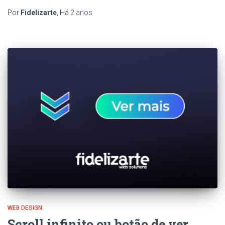
Por
Fidelizarte
, Há
2 anos
WEB DESIGN
Scroll infinito ou botão de ver