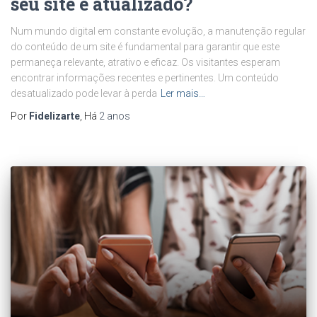
seu site é atualizado?
Num mundo digital em constante evolução, a manutenção regular
do conteúdo de um site é fundamental para garantir que este
permaneça relevante, atrativo e eficaz. Os visitantes esperam
encontrar informações recentes e pertinentes. Um conteúdo
desatualizado pode levar à perda
Ler mais…
Por
Fidelizarte
, Há
2 anos