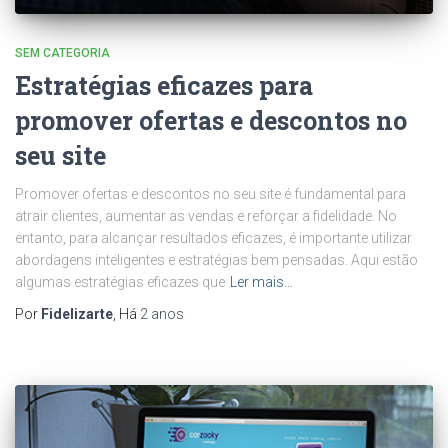
SEM CATEGORIA
Estratégias eficazes para
promover ofertas e descontos no
seu site
Promover ofertas e descontos no seu site é fundamental para
atrair clientes, aumentar as vendas e reforçar a fidelidade. No
entanto, para alcançar resultados eficazes, é importante utilizar
abordagens inteligentes e estratégias bem pensadas. Aqui estão
algumas estratégias eficazes que
Ler mais…
Por
Fidelizarte
, Há
2 anos