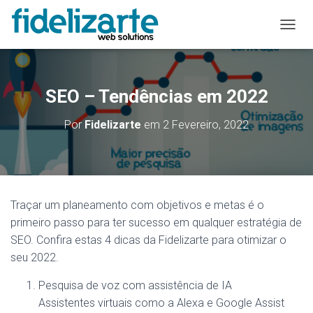
A
L
T
E
R
SEO – Tendências em 2022
N
A
Por
Fidelizarte
em
2 Fevereiro, 2022
R
A
N
A
V
E
Traçar um planeamento com objetivos e metas é o
G
primeiro passo para ter sucesso em qualquer estratégia de
A
Ç
SEO. Confira estas 4 dicas da Fidelizarte para otimizar o
Ã
seu 2022.
O
Pesquisa de voz com assistência de IA
Assistentes virtuais como a Alexa e Google Assist