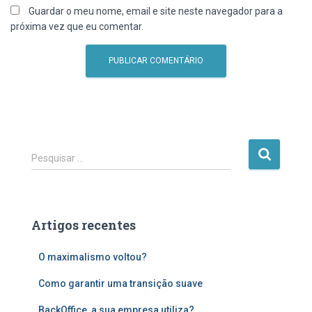
Guardar o meu nome, email e site neste navegador para a
próxima vez que eu comentar.
P
Pesquisar …
e
s
q
u
Artigos recentes
i
s
O maximalismo voltou?
a
r
Como garantir uma transição suave
p
o
BackOffice, a sua empresa utiliza?