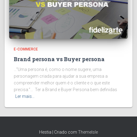
E-COMMERCE
Brand persona vs Buyer persona
…“Uma persona é, como o nome sugere, uma
personagem criada para ajudar a sua empresa a
compreender melhor quem é o cliente e o que este
precisa.”… Ter a Brand e Buyer Persona bem definidas
Ler mais…
Hestia | Criado com
ThemeIsle