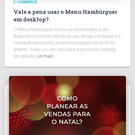
E-COMMERCE
Vale a pena usar o Menu Hambúrguer
em desktop?
O Menu Hambúrguer tornou-se uma tendência em
dispositivos móveis devido ao seu design compacto e à
forma eficiente como economiza espaço no ecrã. No
entanto, o seu uso em sites para dispositivos desktop
tem gerado
Ler mais…