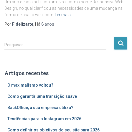
Um ano depois publicou um livro, com o nome Responsive Web
Design, no qual clarificou as necessidades de uma mudança na
forma de usar a web, com
Ler mais…
Por
Fidelizarte
, Há
8 anos
P
Pesquisar …
e
s
q
u
Artigos recentes
i
s
O maximalismo voltou?
a
r
Como garantir uma transição suave
p
o
BackOffice, a sua empresa utiliza?
r
Tendências para o Instagram em 2026
:
Como definir os objetivos do seu site para 2026