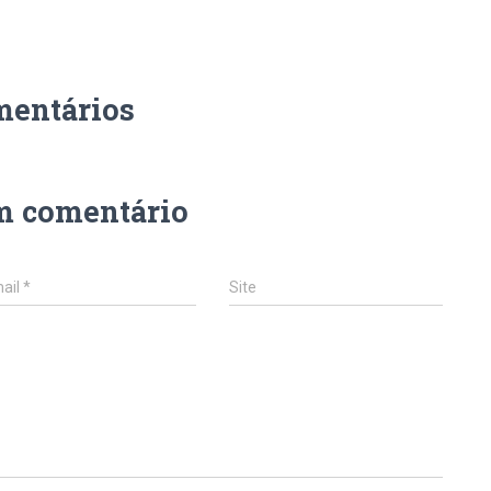
mentários
m comentário
ail
*
Site