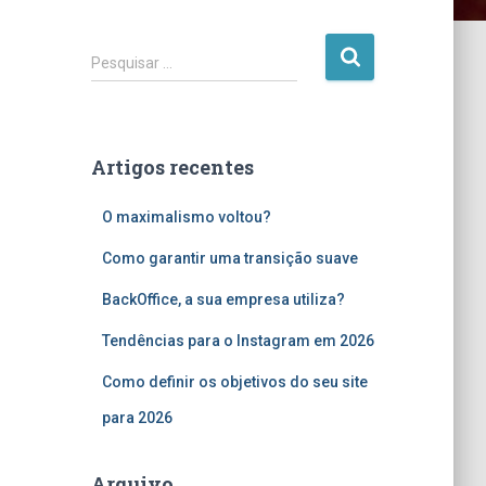
P
Pesquisar …
e
s
q
u
Artigos recentes
i
s
O maximalismo voltou?
a
r
Como garantir uma transição suave
p
o
BackOffice, a sua empresa utiliza?
r
:
Tendências para o Instagram em 2026
Como definir os objetivos do seu site
para 2026
Arquivo