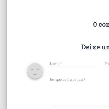
0 co
Deixe u
Nome
*
Em
Em que está a pensar?