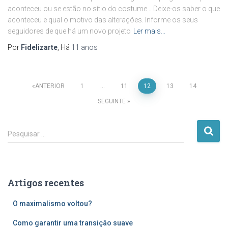
aconteceu ou se estão no sítio do costume… Deixe-os saber o que
aconteceu e qual o motivo das alterações. Informe os seus
seguidores de que há um novo projeto
Ler mais…
Por
Fidelizarte
, Há
11 anos
Paginação
ANTERIOR
1
…
11
12
13
14
SEGUINTE
dos
P
conteúdos
Pesquisar …
e
s
q
u
Artigos recentes
i
s
O maximalismo voltou?
a
r
Como garantir uma transição suave