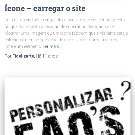
Ícone – carregar o site
Entreter os visitantes enquanto o seu site carrega é fundamental
no que diz respeito à decisão de esperar ou desligar o site.
Mostrar uma imagem ou um ícone faz com que o visitante esteja
entretido e nem se aperceba de que o site demorou a carregar.
Este é um elemento
Ler mais…
Por
Fidelizarte
, Há
11 anos