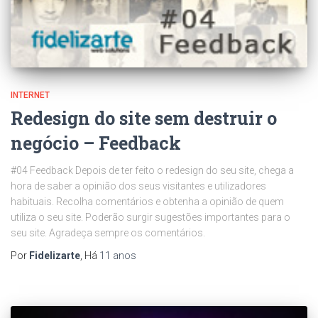
INTERNET
Redesign do site sem destruir o
negócio – Feedback
#04 Feedback Depois de ter feito o redesign do seu site, chega a
hora de saber a opinião dos seus visitantes e utilizadores
habituais. Recolha comentários e obtenha a opinião de quem
utiliza o seu site. Poderão surgir sugestões importantes para o
seu site. Agradeça sempre os comentários.
Por
Fidelizarte
, Há
11 anos