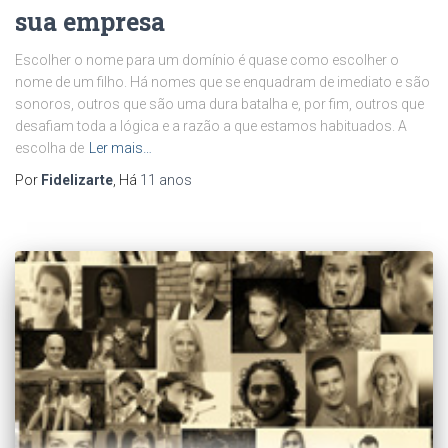
sua empresa
Escolher o nome para um domínio é quase como escolher o
nome de um filho. Há nomes que se enquadram de imediato e são
sonoros, outros que são uma dura batalha e, por fim, outros que
desafiam toda a lógica e a razão a que estamos habituados. A
escolha de
Ler mais…
Por
Fidelizarte
, Há
11 anos