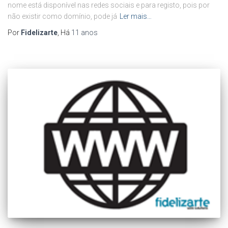
nome está disponível nas redes sociais e para registo, pois por
não existir como domínio, pode já
Ler mais…
Por
Fidelizarte
, Há
11 anos