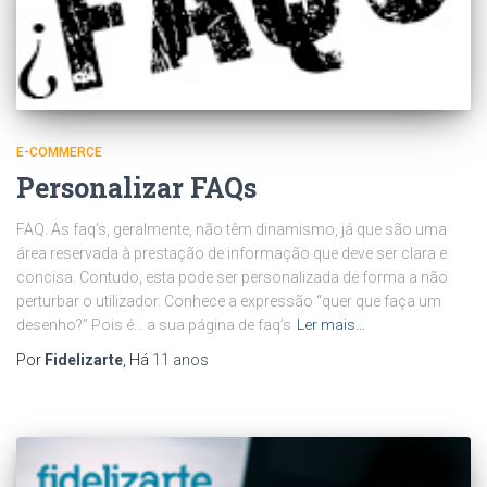
E-COMMERCE
Personalizar FAQs
FAQ. As faq’s, geralmente, não têm dinamismo, já que são uma
área reservada à prestação de informação que deve ser clara e
concisa. Contudo, esta pode ser personalizada de forma a não
perturbar o utilizador. Conhece a expressão “quer que faça um
desenho?” Pois é… a sua página de faq’s
Ler mais…
Por
Fidelizarte
, Há
11 anos