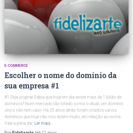
E-COMMERCE
Escolher o nome do domínio da
sua empresa #1
#1 Seja original Sabia que hoje em dia existe mais de 1 bilião de
domínios? Num mercado tão lotado como o atual, um domínio
único não tem valor. Há 20 anos atrás foram criados vários
domínios que hoje não nos dizem muito, em relação ao nome.
Vale a pena dar
Ler mais…
Por
Fidelizarte
, Há
11 anos