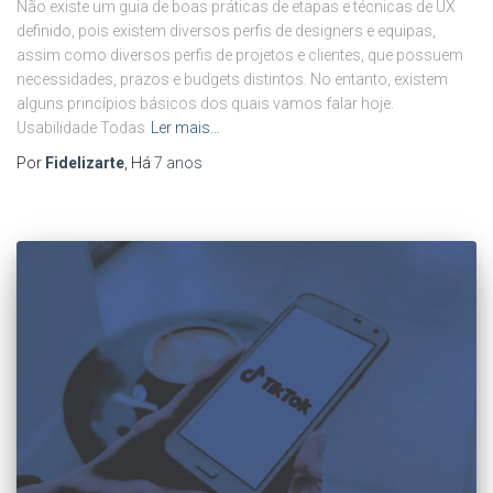
Não existe um guia de boas práticas de etapas e técnicas de UX
definido, pois existem diversos perfis de designers e equipas,
assim como diversos perfis de projetos e clientes, que possuem
necessidades, prazos e budgets distintos. No entanto, existem
alguns princípios básicos dos quais vamos falar hoje.
Usabilidade Todas
Ler mais…
Por
Fidelizarte
, Há
7 anos