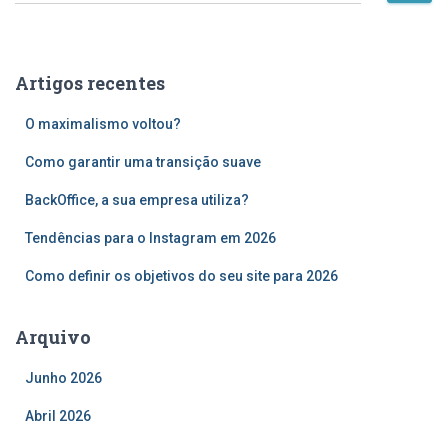
e
s
q
u
Artigos recentes
i
s
O maximalismo voltou?
a
r
Como garantir uma transição suave
p
o
BackOffice, a sua empresa utiliza?
r
Tendências para o Instagram em 2026
:
Como definir os objetivos do seu site para 2026
Arquivo
Junho 2026
Abril 2026