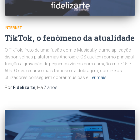
INTERNET
TikTok, o fenómeno da atualidade
O TikTok, fruto de uma fusão com o Musical.ly, é uma aplicação
disponível nas plataformas Android e iOS que tem como principal
função a gravação de pequenos vídeos com duração entre 15 e
60s. O seu recurso mais famoso é a dobragem, com ele os
utilizadores conseguem dobrar músicas e
Ler mais…
Por
Fidelizarte
, Há
7 anos