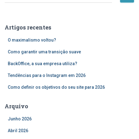
e
conteúdos
s
q
u
Artigos recentes
i
s
O maximalismo voltou?
a
r
Como garantir uma transição suave
p
o
BackOffice, a sua empresa utiliza?
r
Tendências para o Instagram em 2026
:
Como definir os objetivos do seu site para 2026
Arquivo
Junho 2026
Abril 2026