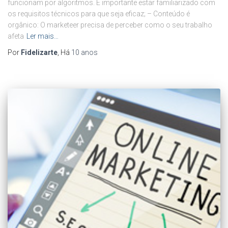
funcionam por algoritmos. É importante estar familiarizado com
os requisitos técnicos para que seja eficaz; – Conteúdo é
orgânico: O marketeer precisa de perceber como o seu trabalho
afeta
Ler mais…
Por
Fidelizarte
, Há
10 anos