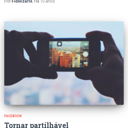
Por
Fidelizarte
, Há
10 anos
FACEBOOK
Tornar partilhável